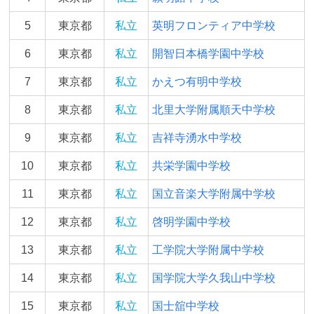
5
東京都
私立
英明フロンティア中学校
6
東京都
私立
開智日本橋学園中学校
7
東京都
私立
かえつ有明中学校
8
東京都
私立
北⾥⼤学附属順天中学校
9
東京都
私立
吉祥寺湧水中学校
10
東京都
私立
共栄学園中学校
11
東京都
私立
国立音楽大学附属中学校
12
東京都
私立
啓明学園中学校
13
東京都
私立
工学院大学附属中学校
14
東京都
私立
国学院大学久我山中学校
15
東京都
私立
国士舘中学校