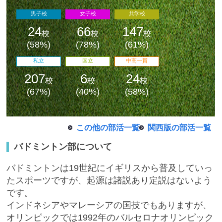
男子校
女子校
共学校
24
66
147
校
校
校
(58%)
(78%)
(61%)
私立
国立
中高一貫
最近見た学校
207
6
24
校
校
校
学校閲覧履歴はありません
(67%)
(40%)
(58%)
ブックマークした学校
この他の部活一覧
関西版の部活一覧
ブックマークした学校はありません
バドミントン部について
バドミントンは19世紀にイギリスから普及していっ
たスポーツですが、起源は諸説あり定説はないよう
です。
インドネシアやマレーシアの国技でもありますが、
オリンピックでは1992年のバルセロナオリンピック