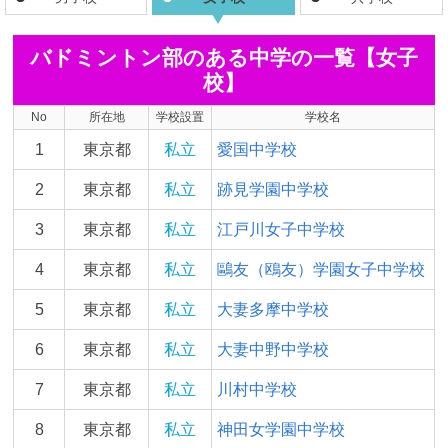
バドミントン部のある中学の一覧【女子
校】
No
所在地
学校設置
学校名
1
東京都
私立
愛国中学校
2
東京都
私立
跡見学園中学校
3
東京都
私立
江戸川女子中学校
4
東京都
私立
鷗友（鴎友）学園女子中学校
5
東京都
私立
大妻多摩中学校
6
東京都
私立
大妻中野中学校
7
東京都
私立
川村中学校
8
東京都
私立
神田女学園中学校