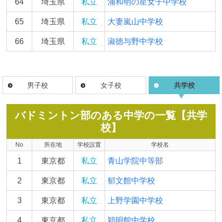
64
埼玉県
私立
浦和明の星女子中学校
65
埼玉県
私立
大妻嵐山中学校
66
埼玉県
私立
淑徳与野中学校
男子校
女子校
共学校
バドミントン部のある中学の一覧【共学
校】
No
所在地
学校設置
学校名
1
東京都
私立
青山学院中等部
2
東京都
私立
郁文館中学校
3
東京都
私立
上野学園中学校
4
東京都
私立
穎明館中学校