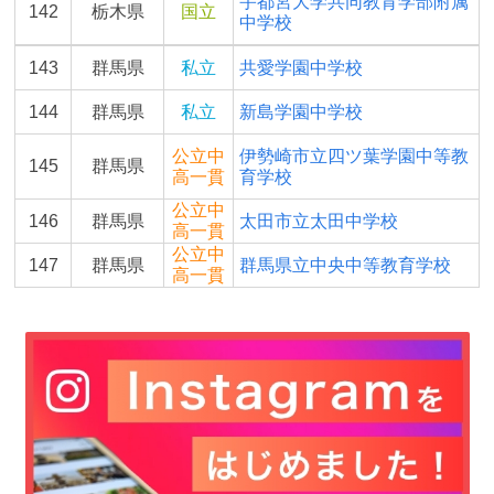
宇都宮大学共同教育学部附属
142
栃木県
国立
中学校
143
群馬県
私立
共愛学園中学校
144
群馬県
私立
新島学園中学校
公立中
伊勢崎市立四ツ葉学園中等教
145
群馬県
高一貫
育学校
公立中
146
群馬県
太田市立太田中学校
高一貫
公立中
147
群馬県
群馬県立中央中等教育学校
高一貫