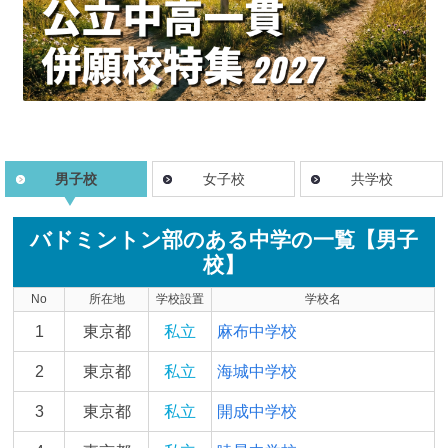
男子校
女子校
共学校
バドミントン部のある中学の一覧【男子
校】
No
所在地
学校設置
学校名
1
東京都
私立
麻布中学校
2
東京都
私立
海城中学校
3
東京都
私立
開成中学校