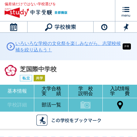
偏差値だけではない学校選びを
カレンダー
いろいろな学校の文化祭を楽しみながら、志望校候
PR
補を絞り込もう！
芝国際中学校
大学合格
学 校
入試情報
基本情報
実 績
説明会
学 費
学校詳細
部活一覧