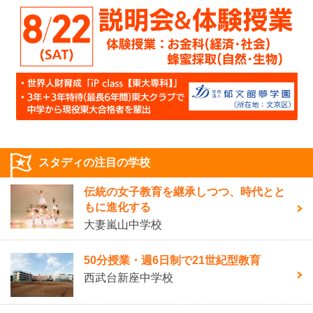
スタディの注目の学校
伝統の女子教育を継承しつつ、時代とと
もに進化する
大妻嵐山中学校
50分授業・週6日制で21世紀型教育
西武台新座中学校