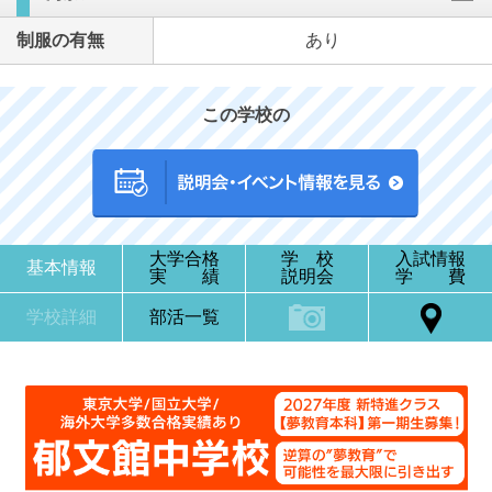
制服の有無
あり
この学校の
大学合格
学 校
入試情報
基本情報
実 績
説明会
学 費
学校詳細
部活一覧