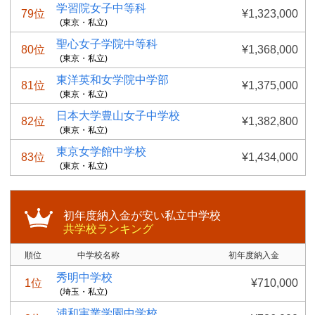
学習院女子中等科
79位
¥1,323,000
(東京・私立)
聖心女子学院中等科
80位
¥1,368,000
(東京・私立)
東洋英和女学院中学部
81位
¥1,375,000
(東京・私立)
日本大学豊山女子中学校
82位
¥1,382,800
(東京・私立)
東京女学館中学校
83位
¥1,434,000
(東京・私立)
初年度納入金が安い私立中学校
共学校ランキング
順位
中学校名称
初年度納入金
秀明中学校
1位
¥710,000
(埼玉・私立)
浦和実業学園中学校