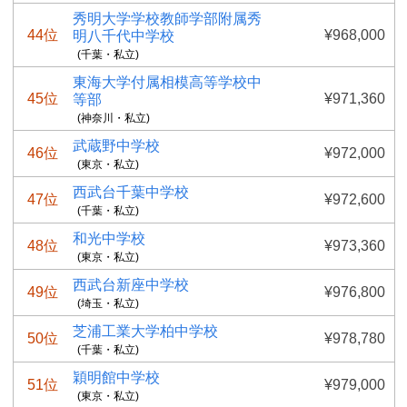
秀明大学学校教師学部附属秀
44位
¥968,000
明八千代中学校
(千葉・私立)
東海大学付属相模高等学校中
45位
¥971,360
等部
(神奈川・私立)
武蔵野中学校
46位
¥972,000
(東京・私立)
西武台千葉中学校
47位
¥972,600
(千葉・私立)
和光中学校
48位
¥973,360
(東京・私立)
西武台新座中学校
49位
¥976,800
(埼玉・私立)
芝浦工業大学柏中学校
50位
¥978,780
(千葉・私立)
穎明館中学校
51位
¥979,000
(東京・私立)