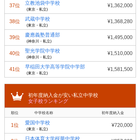
立教池袋中学校
37位
¥1,362,000
(東京・私立)
武蔵中学校
38位
¥1,368,280
(東京・私立)
慶應義塾普通部
39位
¥1,495,000
(神奈川・私立)
聖光学院中学校
40位
¥1,510,000
(神奈川・私立)
早稲田大学高等学院中学部
41位
¥1,581,500
(東京・私立)
初年度納入金が安い私立中学校
女子校ランキング
順位
中学校名称
初年度納入金
愛国中学校
1位
¥720,000
(東京・私立)
日本体育大学桜華中学校