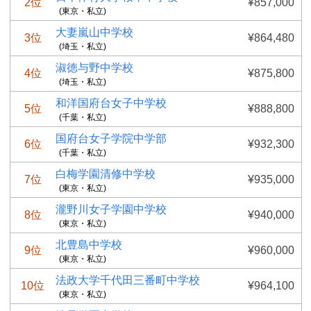
2位
¥857,000
(東京・私立)
大妻嵐山中学校
3位
¥864,480
(埼玉・私立)
淑徳与野中学校
4位
¥875,800
(埼玉・私立)
和洋国府台女子中学校
5位
¥888,800
(千葉・私立)
国府台女子学院中学部
6位
¥932,300
(千葉・私立)
白梅学園清修中学校
7位
¥935,000
(東京・私立)
瀧野川女子学園中学校
8位
¥940,000
(東京・私立)
北豊島中学校
9位
¥960,000
(東京・私立)
法政大学千代田三番町中学校
10位
¥964,100
(東京・私立)