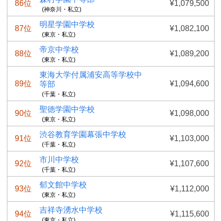
86位
¥1,079,500
(神奈川・私立)
明星学園中学校
87位
¥1,082,100
(東京・私立)
帝京中学校
88位
¥1,089,200
(東京・私立)
東海大学付属浦安高等学校中
89位
¥1,094,600
等部
(千葉・私立)
聖徳学園中学校
90位
¥1,098,000
(東京・私立)
渋谷教育学園幕張中学校
91位
¥1,103,000
(千葉・私立)
市川中学校
92位
¥1,107,600
(千葉・私立)
郁文館中学校
93位
¥1,112,000
(東京・私立)
吉祥寺湧水中学校
94位
¥1,115,600
(東京・私立)