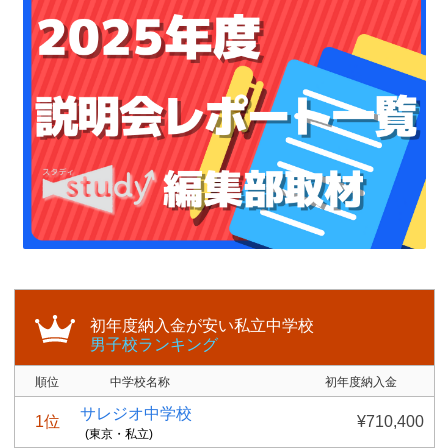
初年度納入金が安い私立中学校
男子校ランキング
順位
中学校名称
初年度納入金
サレジオ中学校
1位
¥710,400
(東京・私立)