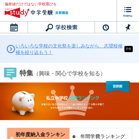
偏差値だけではない学校選びを
カレンダー
いろいろな学校の文化祭を楽しみながら、志望校候
PR
補を絞り込もう！
特集
（興味・関心で学校を知る）
初年度納入金ランキン
年間学費ランキング