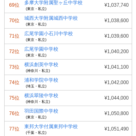
多摩大学附属聖ヶ丘中学校
69位
¥1,037,740
(東京・私立)
城西大学附属城西中学校
70位
¥1,038,600
(東京・私立)
広尾学園小石川中学校
71位
¥1,039,600
(東京・私立)
広尾学園中学校
72位
¥1,040,200
(東京・私立)
横浜創英中学校
73位
¥1,041,100
(神奈川・私立)
浦和学院中学校
74位
¥1,042,000
(埼玉・私立)
横浜翠陵中学校
75位
¥1,044,000
(神奈川・私立)
羽田国際中学校
76位
¥1,050,800
(東京・私立)
東邦大学付属東邦中学校
77位
¥1,051,490
(千葉・私立)