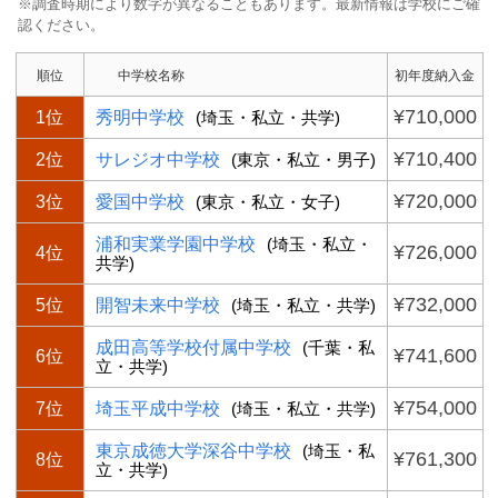
※調査時期により数字が異なることもあります。最新情報は学校にご確
認ください。
順位
中学校名称
初年度納入金
¥710,000
1位
秀明中学校
(埼玉・私立・共学)
¥710,400
2位
サレジオ中学校
(東京・私立・男子)
¥720,000
3位
愛国中学校
(東京・私立・女子)
浦和実業学園中学校
(埼玉・私立・
¥726,000
4位
共学)
¥732,000
5位
開智未来中学校
(埼玉・私立・共学)
成田高等学校付属中学校
(千葉・私
¥741,600
6位
立・共学)
¥754,000
7位
埼玉平成中学校
(埼玉・私立・共学)
東京成徳大学深谷中学校
(埼玉・私
¥761,300
8位
立・共学)