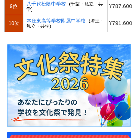
八千代松陰中学校
(千葉・私立・共
¥787,600
9位
学)
本庄東高等学校附属中学校
(埼玉・
¥791,600
10位
私立・共学)