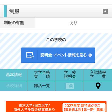
制服
制服の有無
あり
この学校の
大学合格
学 校
入試情報
基本情報
実 績
説明会
学 費
学校詳細
部活一覧