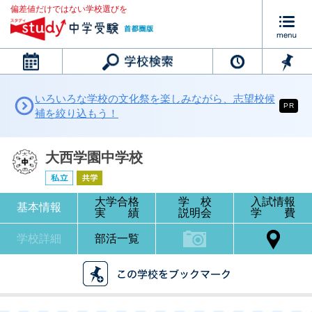
偏差値だけではない学校選びを
カレンダー
いろいろな学校の文化祭を楽しみながら、志望校候
PR
補を絞り込もう！
大西学園中学校
大学合格
学 校
入試情報
基本情報
実 績
説明会
学 費
学校詳細
部活一覧