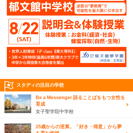
スタディの注目の学校
Be a Messenger 語ることばをもつ女性を
育成
女子聖学院中学校
25歳からの逆算。「好き・得意」から夢