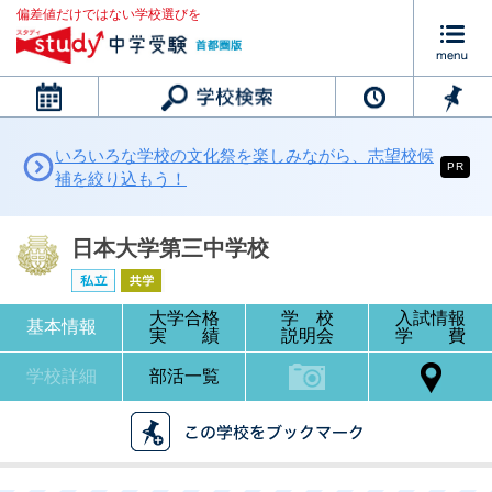
偏差値だけではない学校選びを
カレンダー
いろいろな学校の文化祭を楽しみながら、志望校候
PR
補を絞り込もう！
日本大学第三中学校
大学合格
学 校
入試情報
基本情報
実 績
説明会
学 費
学校詳細
部活一覧