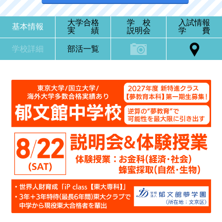
大学合格
学 校
入試情報
基本情報
実 績
説明会
学 費
学校詳細
部活一覧