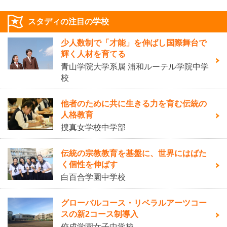
スタディの注目の学校
少人数制で「才能」を伸ばし国際舞台で
輝く人材を育てる
青山学院大学系属 浦和ルーテル学院中学
校
他者のために共に生きる力を育む伝統の
人格教育
捜真女学校中学部
伝統の宗教教育を基盤に、世界にはばた
く個性を伸ばす
白百合学園中学校
グローバルコース・リベラルアーツコー
スの新2コース制導入
佼成学園女子中学校