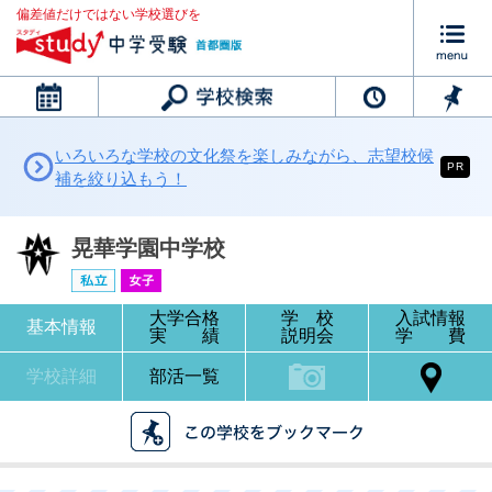
偏差値だけではない学校選びを
カレンダー
いろいろな学校の文化祭を楽しみながら、志望校候
PR
補を絞り込もう！
晃華学園中学校
大学合格
学 校
入試情報
基本情報
実 績
説明会
学 費
学校詳細
部活一覧