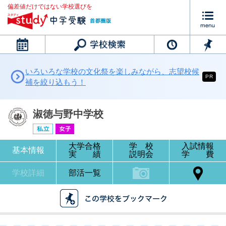
偏差値だけではない学校選びを
カレンダー
いろいろな学校の文化祭を楽しみながら、志望校候
PR
補を絞り込もう！
淑徳与野中学校
大学合格
学 校
入試情報
基本情報
実 績
説明会
学 費
学校詳細
部活一覧