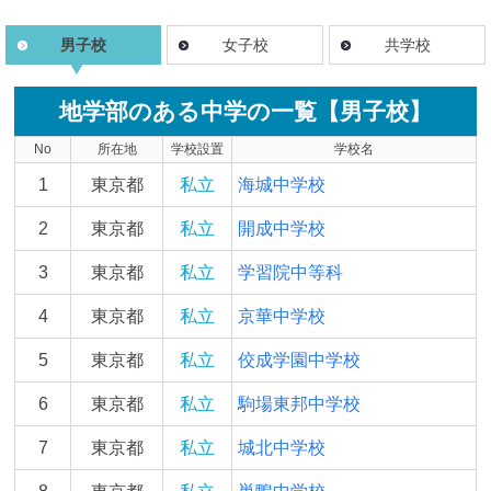
男子校
女子校
共学校
地学部のある中学の一覧【男子校】
No
所在地
学校設置
学校名
1
東京都
私立
海城中学校
2
東京都
私立
開成中学校
3
東京都
私立
学習院中等科
4
東京都
私立
京華中学校
5
東京都
私立
佼成学園中学校
6
東京都
私立
駒場東邦中学校
7
東京都
私立
城北中学校