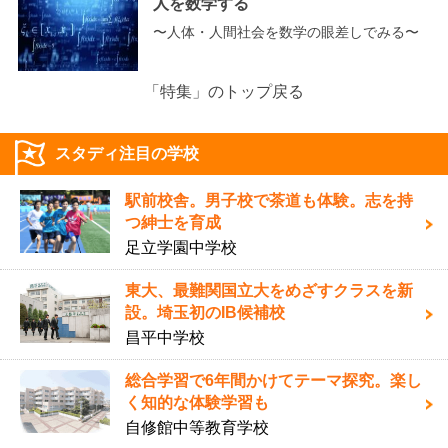
人を数学する
〜人体・人間社会を数学の眼差しでみる〜
「特集」のトップ戻る
スタディ注目の学校
駅前校舎。男子校で茶道も体験。志を持
つ紳士を育成
足立学園中学校
東大、最難関国立大をめざすクラスを新
設。埼玉初のIB候補校
昌平中学校
総合学習で6年間かけてテーマ探究。楽し
く知的な体験学習も
自修館中等教育学校