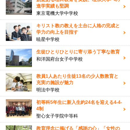
進学実績も堅調
東京電機大学中学校
キリスト教の教えを土台に人格の完成と
学力の向上を目指す
暁星中学校
生徒ひとりひとりに寄り添う丁寧な教育
和洋国府台女子中学校
教員1人あたり生徒13名の少人数教育と
充実の施設が魅力
明法中学校
初等科5年生に新入生約24名を迎える4-4-
4制
聖心女子学院中等科
教育理念に掲げる「感謝の心」「女性の