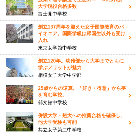
大学現役合格多数
富士見中学校
創立137周年を迎えた女子国際教育のパ
イオニア。国際学級は帰国生以外も受け
入れ
東京女学館中学校
創立120年。幼稚部から大学までともに
学ぶメリットが魅力
相模女子大学中学部
25歳からの逆算。「好き・得意」から夢
を育む学校。
郁文館中学校
併設大学・短大への推薦合格を確保し、
他大学受験も可能
共立女子第二中学校