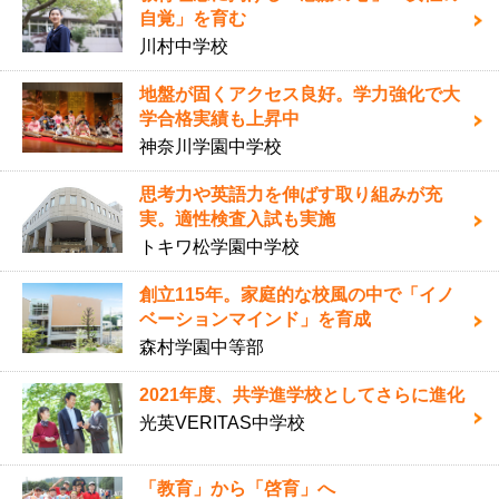
自覚」を育む
川村中学校
地盤が固くアクセス良好。学力強化で大
学合格実績も上昇中
神奈川学園中学校
思考力や英語力を伸ばす取り組みが充
実。適性検査入試も実施
トキワ松学園中学校
創立115年。家庭的な校風の中で「イノ
ベーションマインド」を育成
森村学園中等部
2021年度、共学進学校としてさらに進化
光英VERITAS中学校
「教育」から「啓育」へ