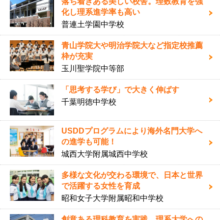
落ち着きある美しい校舎。理数教育を強
化し理系進学率も高い
普連土学園中学校
青山学院大や明治学院大など指定校推薦
枠が充実
玉川聖学院中等部
「思考する学び」で大きく伸ばす
千葉明徳中学校
USDDプログラムにより海外名門大学へ
の進学も可能！
城西大学附属城西中学校
多様な文化が交わる環境で、日本と世界
で活躍する女性を育成
昭和女子大学附属昭和中学校
創意ある理科教育を実践、理系大学への