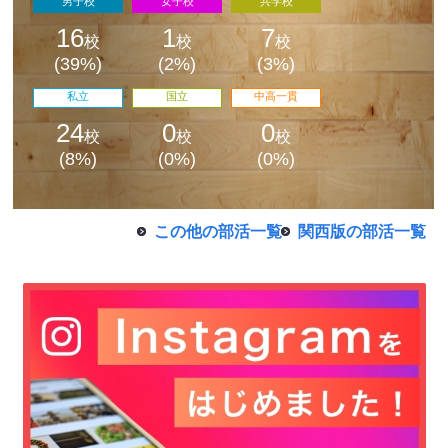
男子校
女子校
共学校
16
1
7
校
校
校
(39%)
(2%)
(3%)
私立
国立
中高一貫
24
0
0
校
校
校
最近見た学校
(8%)
(0%)
(0%)
学校閲覧履歴はありません
この他の部活一覧
関西版の部活一覧
ブックマークした学校
ブックマークした学校はありません