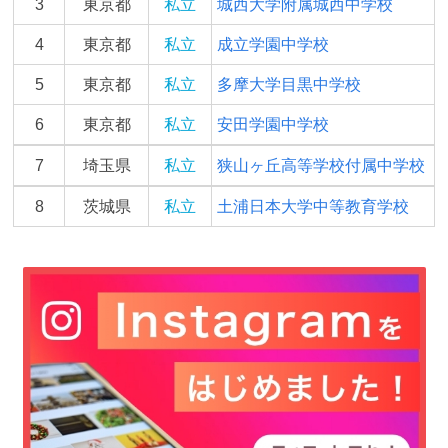
3
東京都
私立
城西大学附属城西中学校
4
東京都
私立
成立学園中学校
5
東京都
私立
多摩大学目黒中学校
6
東京都
私立
安田学園中学校
7
埼玉県
私立
狭山ヶ丘高等学校付属中学校
8
茨城県
私立
土浦日本大学中等教育学校