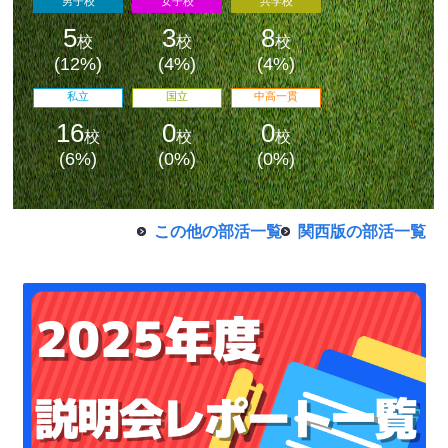
男子校
女子校
共学校
5
3
8
校
校
校
(12%)
(4%)
(4%)
私立
国立
中高一貫
16
0
0
校
校
校
最近見た学校
(6%)
(0%)
(0%)
学校閲覧履歴はありません
この他の部活一覧
関西版の部活一覧
ブックマークした学校
ブックマークした学校はありません