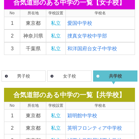
合気道部のある中学の一覧【女子校】
No
所在地
学校設置
学校名
1
東京都
私立
愛国中学校
2
神奈川県
私立
捜真女学校中学部
3
千葉県
私立
和洋国府台女子中学校
男子校
女子校
共学校
合気道部のある中学の一覧【共学校】
No
所在地
学校設置
学校名
1
東京都
私立
穎明館中学校
2
東京都
私立
英明フロンティア中学校