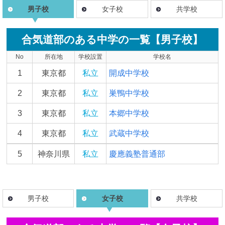
男子校
女子校
共学校
合気道部のある中学の一覧【男子校】
No
所在地
学校設置
学校名
1
東京都
私立
開成中学校
2
東京都
私立
巣鴨中学校
3
東京都
私立
本郷中学校
4
東京都
私立
武蔵中学校
5
神奈川県
私立
慶應義塾普通部
男子校
女子校
共学校