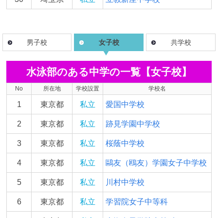
男子校
女子校
共学校
水泳部のある中学の一覧【女子校】
No
所在地
学校設置
学校名
1
東京都
私立
愛国中学校
2
東京都
私立
跡見学園中学校
3
東京都
私立
桜蔭中学校
4
東京都
私立
鷗友（鴎友）学園女子中学校
5
東京都
私立
川村中学校
6
東京都
私立
学習院女子中等科