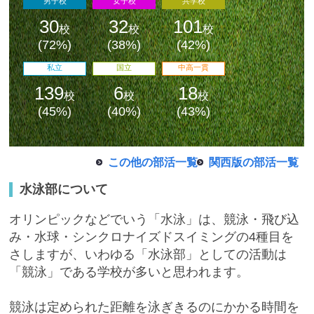
男子校
女子校
共学校
30
32
101
校
校
校
(72%)
(38%)
(42%)
私立
国立
中高一貫
139
6
18
校
校
校
最近見た学校
(45%)
(40%)
(43%)
学校閲覧履歴はありません
この他の部活一覧
関西版の部活一覧
ブックマークした学校
水泳部について
ブックマークした学校はありません
オリンピックなどでいう「水泳」は、競泳・飛び込
み・水球・シンクロナイズドスイミングの4種目を
さしますが、いわゆる「水泳部」としての活動は
「競泳」である学校が多いと思われます。
競泳は定められた距離を泳ぎきるのにかかる時間を