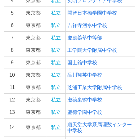
4
東京都
私立
英明フロンティア中学校
5
東京都
私立
開智日本橋学園中学校
6
東京都
私立
吉祥寺湧水中学校
7
東京都
私立
慶應義塾中等部
8
東京都
私立
工学院大学附属中学校
9
東京都
私立
国士舘中学校
10
東京都
私立
品川翔英中学校
11
東京都
私立
芝浦工業大学附属中学校
12
東京都
私立
淑徳巣鴨中学校
13
東京都
私立
聖徳学園中学校
順天堂大学系属理数インター
14
東京都
私立
中学校