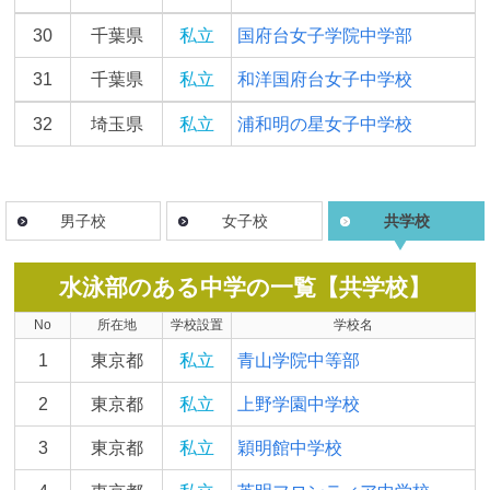
30
千葉県
私立
国府台女子学院中学部
31
千葉県
私立
和洋国府台女子中学校
32
埼玉県
私立
浦和明の星女子中学校
男子校
女子校
共学校
水泳部のある中学の一覧【共学校】
No
所在地
学校設置
学校名
1
東京都
私立
青山学院中等部
2
東京都
私立
上野学園中学校
3
東京都
私立
穎明館中学校