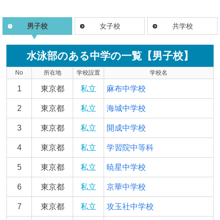
男子校
女子校
共学校
水泳部のある中学の一覧【男子校】
No
所在地
学校設置
学校名
1
東京都
私立
麻布中学校
2
東京都
私立
海城中学校
3
東京都
私立
開成中学校
4
東京都
私立
学習院中等科
5
東京都
私立
暁星中学校
6
東京都
私立
京華中学校
7
東京都
私立
攻玉社中学校