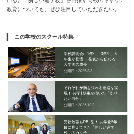
いる。「新しい進学校」を目指す同校のキャリア
教育についても、ぜひ注目していただきたい。
この学校のスクール特集
学校説明会に1年生、3年生、6
年生が登壇！ 発表から伝わる
入学後の成長
公開日：2026/8/3
それぞれが胸を張れる進路を実
現！ 共学1期生が描いた「あり
たい自分」
公開日：2025/10/3
受験勉強もPBL型！ 共学化5年
目に見えてきた「新しい進学
校」のカタチ