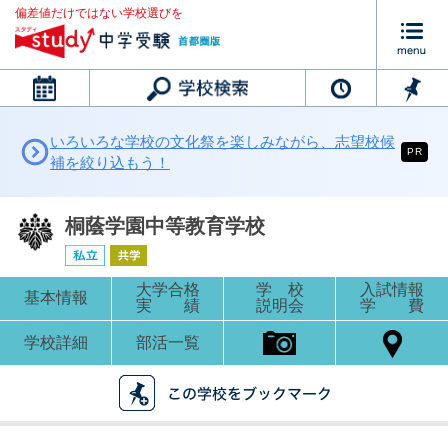
偏差値だけではない学校選びを
カレンダー
いろいろな学校の文化祭を楽しみながら、志望校候
PR
補を絞り込もう！
桐蔭学園中等教育学校
大学合格
学 校
入試情報
基本情報
実 績
説明会
学 費
学校詳細
部活一覧