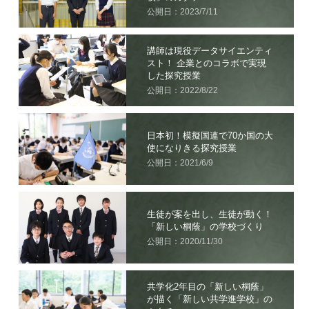
公開日：2023/7/11
講師は現役データサイエンティ
スト！ 企業とのコラボで実現
した探究授業
公開日：2022/8/22
日本初！模擬国連で70か国の大
使になりきる探究授業
公開日：2021/6/9
生徒が案を出し、生徒が動く！
「新しい桐蔭」の学校づくり
公開日：2020/11/30
共学化2年目の「新しい桐蔭」
が描く「新しい共学進学校」の