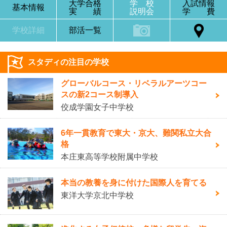
大学合格
学 校
入試情報
基本情報
実 績
説明会
学 費
学校詳細
部活一覧
スタディの注目の学校
グローバルコース・リベラルアーツコー
スの新2コース制導入
佼成学園女子中学校
6年一貫教育で東大・京大、難関私立大合
格
本庄東高等学校附属中学校
本当の教養を身に付けた国際人を育てる
東洋大学京北中学校