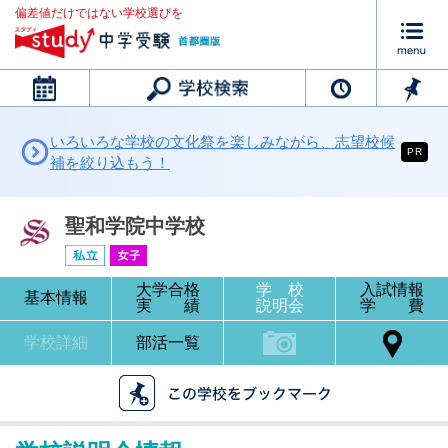
偏差値だけではない学校選びを
カレンダー
いろいろな学校の文化祭を楽しみながら、志望校候
PR
補を絞り込もう！
聖和学院中学校
大学合格
学 校
入試情報
基本情報
実 績
説明会
学 費
学校詳細
部活一覧