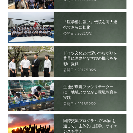
「医学部に強い」伝統を高大連
携でさらに強化
公開日：2021/6/2
ドイツ文化との深いつながりを
背景に国際的な学びの機会を多
彩に提供
公開日：2017/10/25
生徒が環境ファシリテーター
に！地域とつながる環境教育を
実践
公開日：2016/12/22
国際交流プログラムで“本物”を
通して、主体的に語学、サイエ
ンスを学ぶ