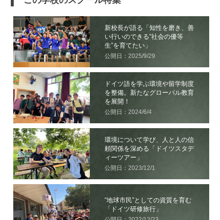
新校長が語る「知性を磨き、善
い行いのできる“社会の優等
生”を育てたい」
公開日：2025/9/29
ドイツ語を学ぶ環境や留学制度
を整備。新たなグローバル教育
を展開！
公開日：2024/6/4
環境について学び、人と人の信
頼関係を深める「ドイツスタデ
ィーツアー」
公開日：2023/12/1
“地球市民”としての資質を育む
「ドイツ研修旅行」
公開日：2022/12/23