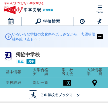
偏差値だけではない学校選びを
カレンダー
いろいろな学校の文化祭を楽しみながら、志望校候
PR
補を絞り込もう！
獨協中学校
大学合格
学 校
入試情報
基本情報
実 績
説明会
学 費
学校詳細
部活一覧