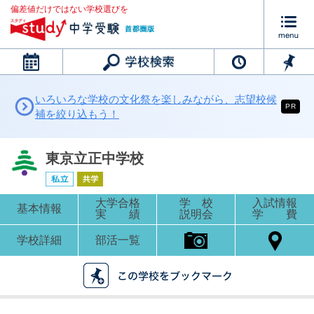
偏差値だけではない学校選びを
カレンダー
いろいろな学校の文化祭を楽しみながら、志望校候
PR
補を絞り込もう！
東京立正中学校
大学合格
学 校
入試情報
基本情報
実 績
説明会
学 費
学校詳細
部活一覧