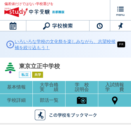
偏差値だけではない学校選びを
カレンダー
いろいろな学校の文化祭を楽しみながら、志望校候
PR
補を絞り込もう！
東京立正中学校
大学合格
学 校
入試情報
基本情報
実 績
説明会
学 費
学校詳細
部活一覧