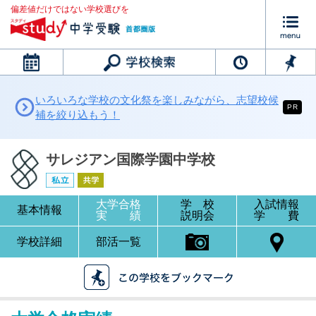
偏差値だけではない学校選びを
カレンダー
いろいろな学校の文化祭を楽しみながら、志望校候
PR
補を絞り込もう！
サレジアン国際学園中学校
大学合格
学 校
入試情報
基本情報
実 績
説明会
学 費
学校詳細
部活一覧