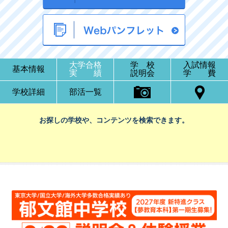
大学合格
学 校
入試情報
基本情報
実 績
説明会
学 費
学校詳細
部活一覧
お探しの学校や、コンテンツを検索できます。