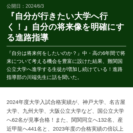
公開日：2024/6/3
『自分が行きたい大学へ行
く！』自分の将来像を明確にす
る進路指導
『自分は将来何をしたいのか？』中・高の6年間で将
来について考える機会を豊富に設けた結果、難関国
公立大学へ進学する生徒が増加し続けている！進路
指導部の川端先生に話を聞いた。
2024年度大学入試合格実績が、神戸大学、名古屋
大学、九州大学、大阪公立大学など、国公立大学
へ62名が見事合格！また、関関同立へ132名、産
近甲龍へ441名と、2023年度の合格実績の倍以上