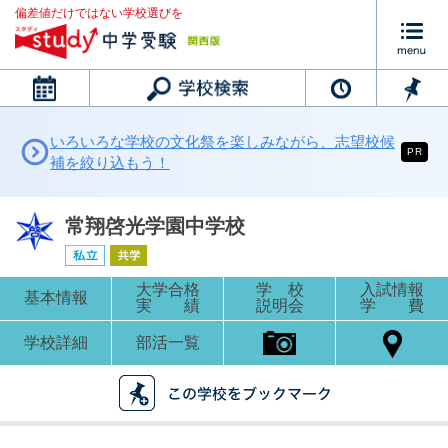
偏差値だけではない学校選びを
カレンダー
いろいろな学校の文化祭を楽しみながら、志望校候
PR
補を絞り込もう！
常翔啓光学園中学校
大学合格
学 校
入試情報
基本情報
実 績
説明会
学 費
学校詳細
部活一覧