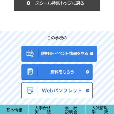
この学校の
大学合格
学 校
入試情報
基本情報
実 績
説明会
学 費