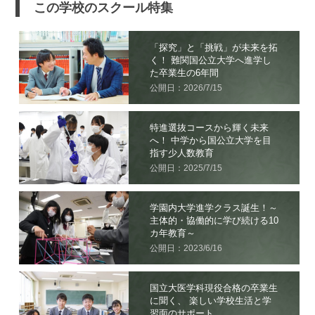
この学校のスクール特集
「探究」と「挑戦」が未来を拓
く！ 難関国公立大学へ進学し
た卒業生の6年間
公開日：2026/7/15
特進選抜コースから輝く未来
へ！ 中学から国公立大学を目
指す少人数教育
公開日：2025/7/15
学園内大学進学クラス誕生！～
主体的・協働的に学び続ける10
カ年教育～
公開日：2023/6/16
国立大医学科現役合格の卒業生
に聞く、 楽しい学校生活と学
習面のサポート