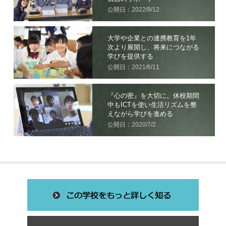
公開日：2022/9/12
大学や企業との連携教育を1年
次より展開し、将来につながる
学びを提供する
公開日：2021/6/11
『心の密』を大切に。休校期間
中もICTを使い生活リズムを整
えながら学びを進める
公開日：2020/7/2