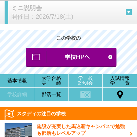
ミニ説明会
開催日：
2026/7/18(土)
この学校の
大学合格
学 校
入試情報
基本情報
実 績
説明会
学 費
学校詳細
部活一覧
スタディの注目の学校
施設が充実した馬込新キャンパスで勉強
も部活もレベルアップ