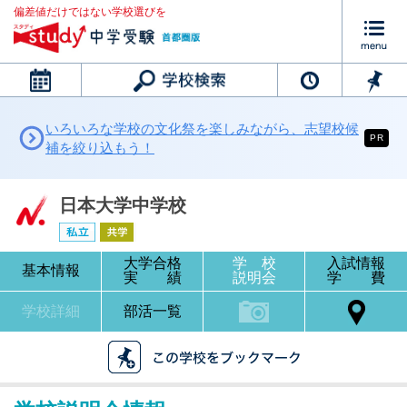
偏差値だけではない学校選びを
カレンダー
いろいろな学校の文化祭を楽しみながら、志望校候
PR
補を絞り込もう！
日本大学中学校
大学合格
学 校
入試情報
基本情報
実 績
説明会
学 費
学校詳細
部活一覧