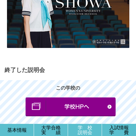
終了した説明会
この学校の
大学合格
学 校
入試情報
基本情報
実 績
説明会
学 費