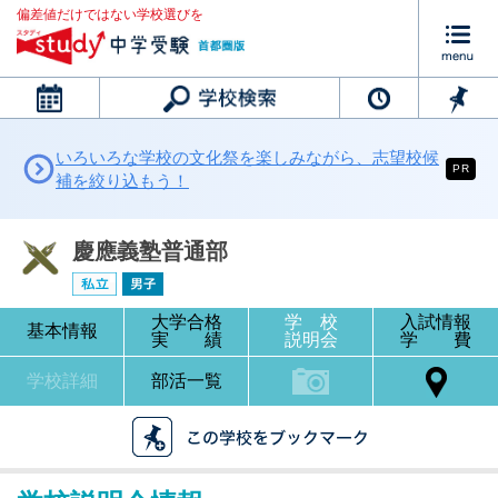
偏差値だけではない学校選びを
カレンダー
いろいろな学校の文化祭を楽しみながら、志望校候
PR
補を絞り込もう！
慶應義塾普通部
大学合格
学 校
入試情報
基本情報
実 績
説明会
学 費
学校詳細
部活一覧