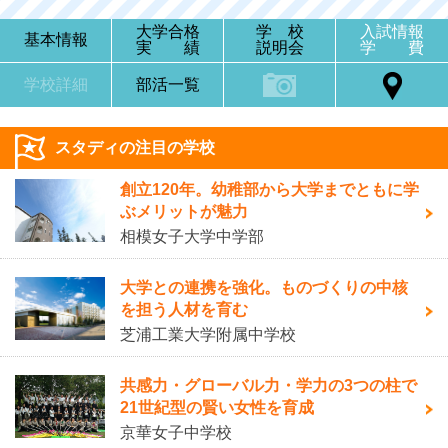
大学合格
学 校
入試情報
基本情報
実 績
説明会
学 費
学校詳細
部活一覧
スタディの注目の学校
創立120年。幼稚部から大学までともに学
ぶメリットが魅力
相模女子大学中学部
大学との連携を強化。ものづくりの中核
を担う人材を育む
芝浦工業大学附属中学校
共感力・グローバル力・学力の3つの柱で
21世紀型の賢い女性を育成
京華女子中学校