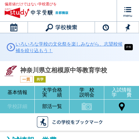
偏差値だけではない学校選びを
カレンダー
いろいろな学校の文化祭を楽しみながら、志望校候
PR
補を絞り込もう！
神奈川県立相模原中等教育学校
大学合格
学 校
入試情報
基本情報
実 績
説明会
学 費
学校詳細
部活一覧