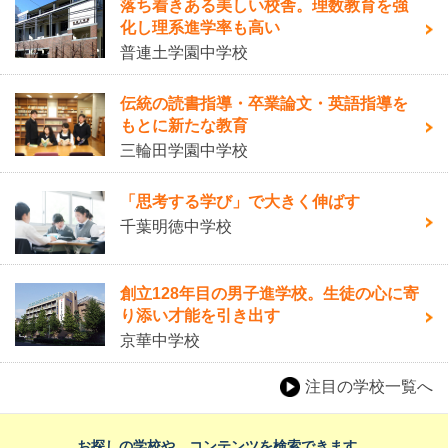
落ち着きある美しい校舎。理数教育を強
化し理系進学率も高い
普連土学園中学校
伝統の読書指導・卒業論文・英語指導を
もとに新たな教育
三輪田学園中学校
「思考する学び」で大きく伸ばす
千葉明徳中学校
創立128年目の男子進学校。生徒の心に寄
り添い才能を引き出す
京華中学校
注目の学校一覧へ
お探しの学校や、コンテンツを検索できます。