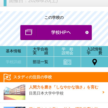
開催日：
2026/6/20(土)
この学校の
大学合格
学 校
入試情報
基本情報
実 績
説明会
学 費
学校詳細
部活一覧
スタディの注目の学校
人間力を磨き「しなやかな強さ」を育む
目黒日本大学中学校