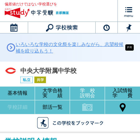
偏差値だけではない学校選びを
カレンダー
いろいろな学校の文化祭を楽しみながら、志望校候
PR
補を絞り込もう！
中央大学附属中学校
大学合格
学 校
入試情報
基本情報
実 績
説明会
学 費
学校詳細
部活一覧