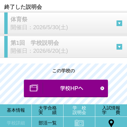
終了した説明会
体育祭
開催日：
2026/5/30(土)
第1回 学校説明会
開催日：
2026/6/20(土)
この学校の
大学合格
学 校
入試情報
基本情報
実 績
説明会
学 費
学校詳細
部活一覧