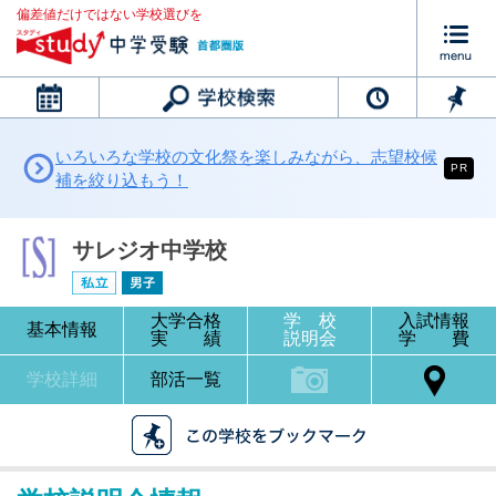
偏差値だけではない学校選びを
カレンダー
いろいろな学校の文化祭を楽しみながら、志望校候
PR
補を絞り込もう！
サレジオ中学校
大学合格
学 校
入試情報
基本情報
実 績
説明会
学 費
学校詳細
部活一覧