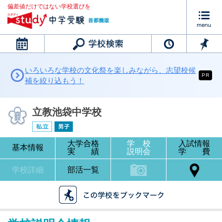
偏差値だけではない学校選びを
カレンダー
いろいろな学校の文化祭を楽しみながら、志望校候
PR
補を絞り込もう！
立教池袋中学校
大学合格
学 校
入試情報
基本情報
実 績
説明会
学 費
学校詳細
部活一覧