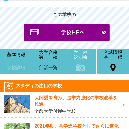
この学校の
大学合格
学 校
入試情報
基本情報
実 績
説明会
学 費
学校詳細
部活一覧
スタディの注目の学校
人間愛を育み、進学力強化の学校改革を
推進
文教大学付属中学校
2021年度、共学進学校としてさらに進化