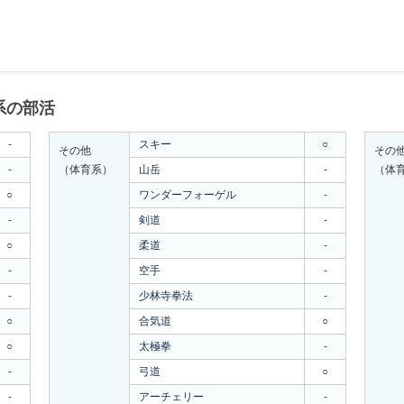
系の部活
-
スキー
○
その他
その
-
（体育系）
山岳
-
（体
○
ワンダーフォーゲル
-
-
剣道
-
○
柔道
-
-
空手
-
-
少林寺拳法
-
○
合気道
○
○
太極拳
-
-
弓道
○
-
アーチェリー
-