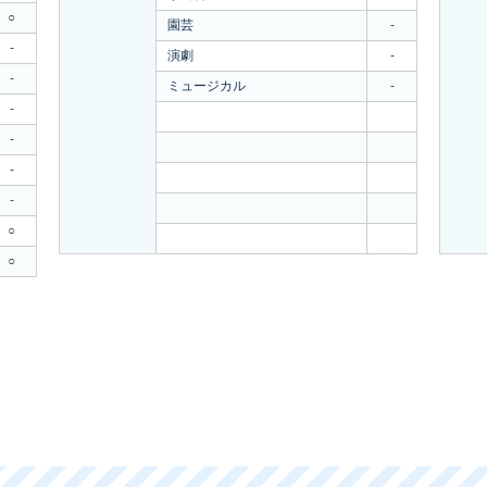
○
園芸
-
-
演劇
-
-
ミュージカル
-
-
-
-
-
○
○