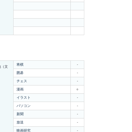
将棋
-
他（文
）
囲碁
-
チェス
-
漫画
○
イラスト
-
パソコン
-
新聞
-
放送
-
映画研究
-