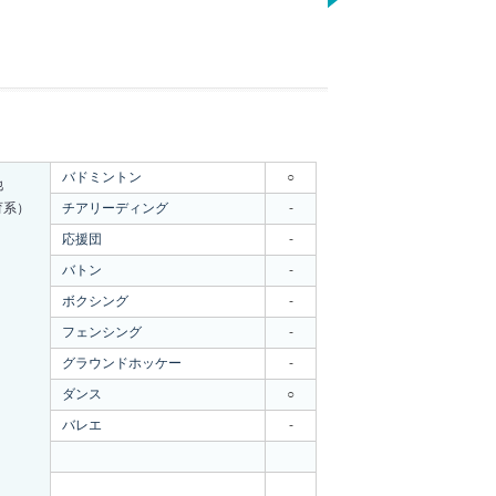
バドミントン
○
他
育系）
チアリーディング
-
応援団
-
バトン
-
ボクシング
-
フェンシング
-
グラウンドホッケー
-
ダンス
○
バレエ
-