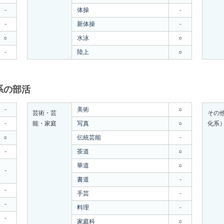
-
体操
-
-
新体操
-
○
水泳
○
-
陸上
○
系の部活
-
美術
○
芸術・芸
その
-
能・家庭
写真
○
化系
○
伝統芸能
-
-
茶道
○
華道
○
-
書道
-
-
手芸
-
-
料理
-
-
家庭科
○