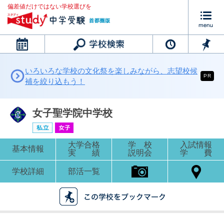
偏差値だけではない学校選びを
カレンダー
いろいろな学校の文化祭を楽しみながら、志望校候
PR
補を絞り込もう！
女子聖学院中学校
大学合格
学 校
入試情報
基本情報
実 績
説明会
学 費
学校詳細
部活一覧