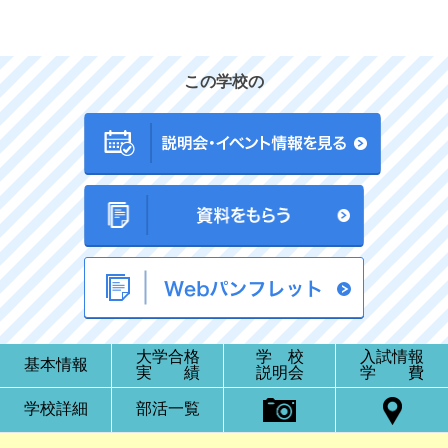
この学校の
大学合格
学 校
入試情報
基本情報
実 績
説明会
学 費
学校詳細
部活一覧