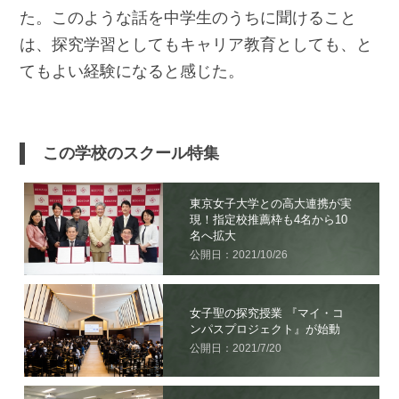
た。このような話を中学生のうちに聞けること
は、探究学習としてもキャリア教育としても、と
てもよい経験になると感じた。
この学校のスクール特集
東京女子大学との高大連携が実
現！指定校推薦枠も4名から10
名へ拡大
公開日：2021/10/26
女子聖の探究授業 『マイ・コ
ンパスプロジェクト』が始動
公開日：2021/7/20