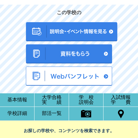
この学校の
大学合格
学 校
入試情報
基本情報
実 績
説明会
学 費
学校詳細
部活一覧
お探しの学校や、コンテンツを検索できます。