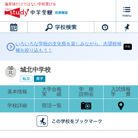
偏差値だけではない学校選びを
カレンダー
いろいろな学校の文化祭を楽しみながら、志望校候
PR
補を絞り込もう！
城北中学校
大学合格
学 校
入試情報
基本情報
実 績
説明会
学 費
学校詳細
部活一覧