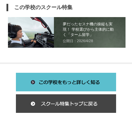
この学校のスクール特集
夢だったセスナ機の操縦も実
現！ 学校選びから主体的に動
く「ターム留学」
公開日：2026/4/28