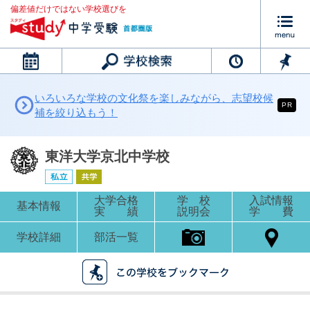
偏差値だけではない学校選びを
カレンダー
いろいろな学校の文化祭を楽しみながら、志望校候
PR
補を絞り込もう！
東洋大学京北中学校
大学合格
学 校
入試情報
基本情報
実 績
説明会
学 費
学校詳細
部活一覧