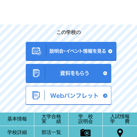
この学校の
大学合格
学 校
入試情報
基本情報
実 績
説明会
学 費
学校詳細
部活一覧