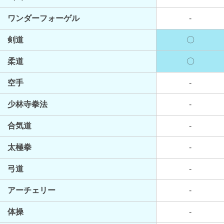
ワンダーフォーゲル
-
剣道
〇
柔道
〇
空手
-
少林寺拳法
-
合気道
-
太極拳
-
弓道
-
アーチェリー
-
体操
-