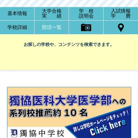
大学合格
学 校
入試情報
基本情報
実 績
説明会
学 費
学校詳細
部活一覧
お探しの学校や、コンテンツを検索できます。