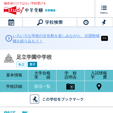
偏差値だけではない学校選びを
カレンダー
いろいろな学校の文化祭を楽しみながら、志望校候
PR
補を絞り込もう！
足立学園中学校
大学合格
学 校
入試情報
基本情報
実 績
説明会
学 費
学校詳細
部活一覧