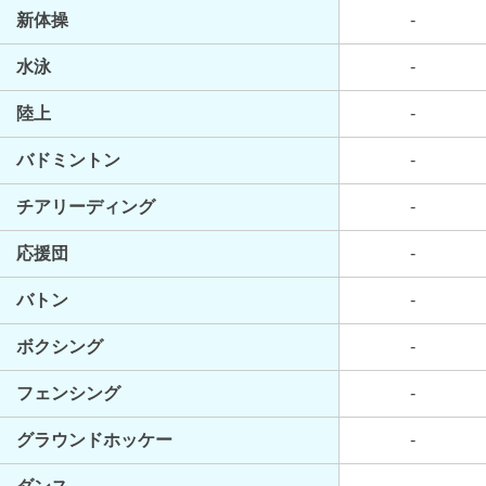
新体操
-
水泳
-
陸上
-
バドミントン
-
チアリーディング
-
応援団
-
バトン
-
ボクシング
-
フェンシング
-
グラウンドホッケー
-