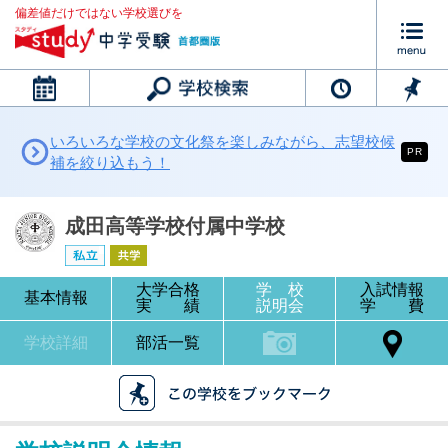
偏差値だけではない学校選びを
カレンダー
いろいろな学校の文化祭を楽しみながら、志望校候
PR
補を絞り込もう！
成田高等学校付属中学校
大学合格
学 校
入試情報
基本情報
実 績
説明会
学 費
学校詳細
部活一覧