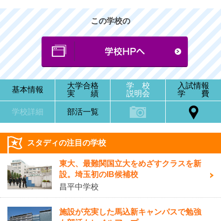
この学校の
大学合格
学 校
入試情報
基本情報
実 績
説明会
学 費
学校詳細
部活一覧
スタディの注目の学校
東大、最難関国立大をめざすクラスを新
設。埼玉初のIB候補校
昌平中学校
施設が充実した馬込新キャンパスで勉強