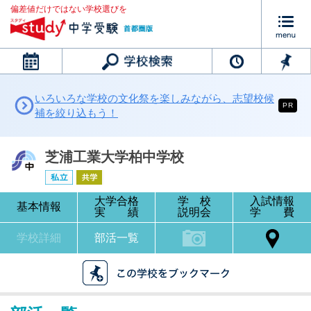
偏差値だけではない学校選びを
カレンダー
いろいろな学校の文化祭を楽しみながら、志望校候
PR
補を絞り込もう！
芝浦工業大学柏中学校
大学合格
学 校
入試情報
基本情報
実 績
説明会
学 費
学校詳細
部活一覧