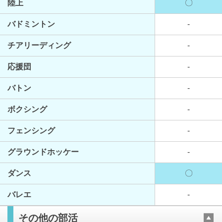
陸上
〇
バドミントン
-
チアリーディング
-
応援団
-
バトン
-
ボクシング
-
フェンシング
-
グラウンドホッケー
-
ダンス
〇
バレエ
-
その他の部活