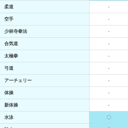
柔道
-
空手
-
少林寺拳法
-
合気道
-
太極拳
-
弓道
-
アーチェリー
-
体操
-
新体操
-
水泳
〇