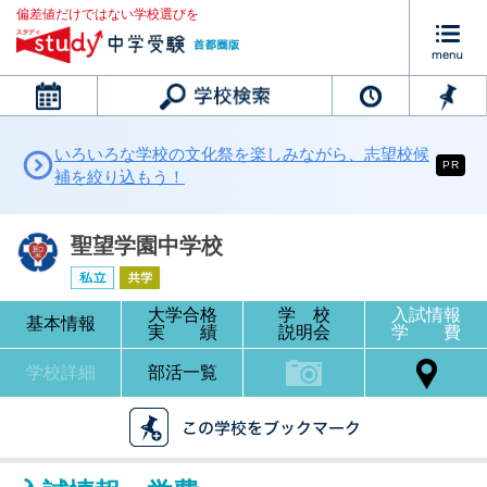
偏差値だけではない学校選びを
カレンダー
いろいろな学校の文化祭を楽しみながら、志望校候
PR
補を絞り込もう！
聖望学園中学校
大学合格
学 校
入試情報
基本情報
実 績
説明会
学 費
学校詳細
部活一覧