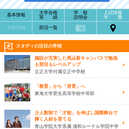
大学合格
学 校
入試情報
基本情報
実 績
説明会
学 費
学校詳細
部活一覧
スタディの注目の学校
施設が充実した馬込新キャンパスで勉強
も部活もレベルアップ
立正大学付属立正中学校
「教育」から「啓育」へ
東海大学菅生高等学校中等部
少人数制で「才能」を伸ばし国際舞台で
輝く人材を育てる
青山学院大学系属 浦和ルーテル学院中学