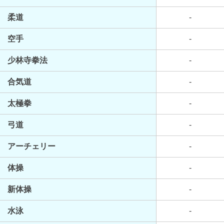
柔道
-
空手
-
少林寺拳法
-
合気道
-
太極拳
-
弓道
-
アーチェリー
-
体操
-
新体操
-
水泳
-