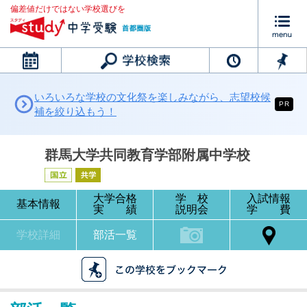
偏差値だけではない学校選びを
カレンダー
いろいろな学校の文化祭を楽しみながら、志望校候
PR
補を絞り込もう！
群馬大学共同教育学部附属中学校
大学合格
学 校
入試情報
基本情報
実 績
説明会
学 費
学校詳細
部活一覧