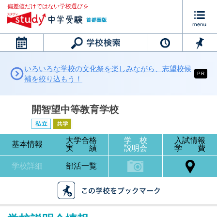
偏差値だけではない学校選びを
カレンダー
いろいろな学校の文化祭を楽しみながら、志望校候
PR
補を絞り込もう！
開智望中等教育学校
大学合格
学 校
入試情報
基本情報
実 績
説明会
学 費
学校詳細
部活一覧