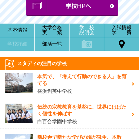
大学合格
学 校
入試情報
基本情報
実 績
説明会
学 費
学校詳細
部活一覧
スタディの注目の学校
本気で、「考えて行動のできる人」を育
てる
横浜創英中学校
伝統の宗教教育を基盤に、世界にはばた
く個性を伸ばす
白百合学園中学校
新校舎で新たな学びの場が誕生、本数