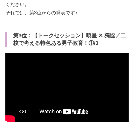
ください。
それでは、第3位からの発表です♪
第3位：【トークセッション】暁星 ✕ 獨協／二
校で考える特色ある男子教育！①/3