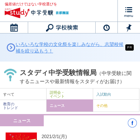
偏差値だけではない学校選びを
カレンダー
いろいろな学校の文化祭を楽しみながら、志望校候
PR
補を絞り込もう！
スタディ中学受験情報局
（中学受験に関
するニュースや最新情報をスタディがお届け）
説明会・
すべて
入試動向
イベント
教育の
ニュース
その他
トレンド
ニュース
2021/2/1(月)