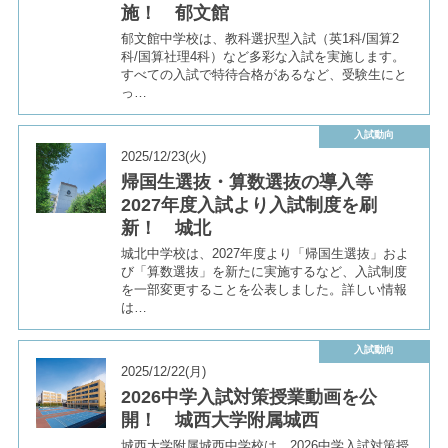
施！ 郁文館
郁文館中学校は、教科選択型入試（英1科/国算2
科/国算社理4科）など多彩な入試を実施します。
すべての入試で特待合格があるなど、受験生にと
っ…
入試動向
2025/12/23(火)
帰国生選抜・算数選抜の導入等
2027年度入試より入試制度を刷
新！ 城北
城北中学校は、2027年度より「帰国生選抜」およ
び「算数選抜」を新たに実施するなど、入試制度
を一部変更することを公表しました。詳しい情報
は…
入試動向
2025/12/22(月)
2026中学入試対策授業動画を公
開！ 城西大学附属城西
城西大学附属城西中学校は、2026中学入試対策授