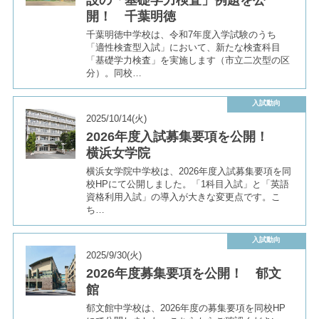
設の「基礎学力検査」例題を公
開！ 千葉明徳
千葉明徳中学校は、令和7年度入学試験のうち
「適性検査型入試」において、新たな検査科目
「基礎学力検査」を実施します（市立二次型の区
分）。同校…
入試動向
2025/10/14(火)
2026年度入試募集要項を公開！
横浜女学院
横浜女学院中学校は、2026年度入試募集要項を同
校HPにて公開しました。「1科目入試」と「英語
資格利用入試」の導入が大きな変更点です。こ
ち…
入試動向
2025/9/30(火)
2026年度募集要項を公開！ 郁文
館
郁文館中学校は、2026年度の募集要項を同校HP