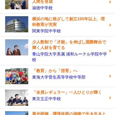
人間を育成
淑徳中学校
横浜の地に根ざして創立100年以上、理
科教育が充実
関東学院中学校
少人数制で「才能」を伸ばし国際舞台で
輝く人材を育てる
青山学院大学系属 浦和ルーテル学院中学
校
「教育」から「啓育」へ
東海大学菅生高等学校中等部
「全員レギュラー」一人ひとりが輝く
東京立正中学校
風光明媚、環境抜群の湘南で生き生きと