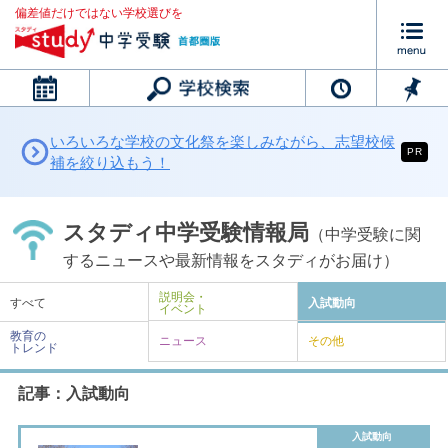
偏差値だけではない学校選びを
カレンダー
いろいろな学校の文化祭を楽しみながら、志望校候
PR
補を絞り込もう！
スタディ中学受験情報局
（中学受験に関
するニュースや最新情報をスタディがお届け）
説明会・
すべて
入試動向
イベント
教育の
ニュース
その他
トレンド
記事：入試動向
入試動向