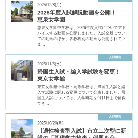
2025/12/8(月)
2026年度入試解説動画を公開！
恵泉女学園
恵泉女学園中学校は、2026年度入試についてアド
バイスする動画を公開しました。入試全般につい
ての動画のほか、各教科別の動画も公開されてい
ま…
入試動向
2025/11/5(水)
帰国生入試・編入学試験を変更！
東京女学館
東京女学館中学校・高等学校は、帰国生入試と編
入学試験に関わる変更について公表しました。帰
国生入試については、入学時期を9月1日まで留保
でき…
入試動向
2025/10/20(月)
【適性検査型入試】市立二次型に新