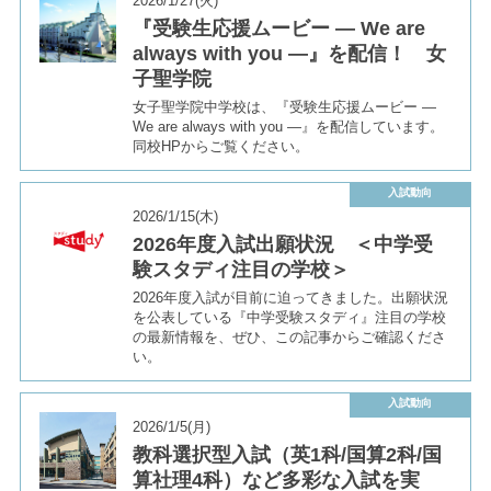
2026/1/27(火)
『受験生応援ムービー ― We are
always with you ―』を配信！ 女
子聖学院
女子聖学院中学校は、『受験生応援ムービー ―
We are always with you ―』を配信しています。
同校HPからご覧ください。
入試動向
2026/1/15(木)
2026年度入試出願状況 ＜中学受
験スタディ注目の学校＞
2026年度入試が目前に迫ってきました。出願状況
を公表している『中学受験スタディ』注目の学校
の最新情報を、ぜひ、この記事からご確認くださ
い。
入試動向
2026/1/5(月)
教科選択型入試（英1科/国算2科/国
算社理4科）など多彩な入試を実