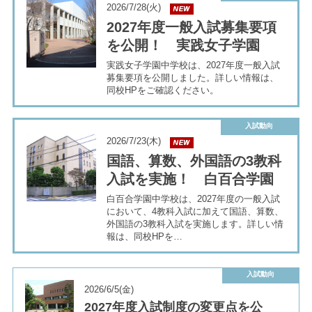
2026/7/28(火)
2027年度一般入試募集要項
を公開！ 実践女子学園
実践女子学園中学校は、2027年度一般入試
募集要項を公開しました。詳しい情報は、
同校HPをご確認ください。
最近見た学校
学校閲覧履歴はありません
入試動向
2026/7/23(木)
国語、算数、外国語の3教科
ブックマークした学校
入試を実施！ 白百合学園
白百合学園中学校は、2027年度の一般入試
ブックマークした学校はありません
において、4教科入試に加えて国語、算数、
外国語の3教科入試を実施します。詳しい情
報は、同校HPを…
入試動向
2026/6/5(金)
2027年度入試制度の変更点を公