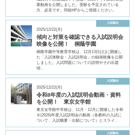
業動画を公開しました。受験を予定されている
方、必見です。同校HPからご視聴ください。
入試動向
2025/12/22(月)
傾向と対策を確認できる入試説明会
映像を公開！ 桐蔭学園
桐蔭学園中等教育学校は、12月13日(土)に開催し
た「入試体験会・入試説明会」の録画映像を公開
しました。入試問題についての説明やその出題
傾…
入試動向
2025/12/22(月)
令和8年度の入試説明会動画・資料
を公開！ 東京女学館
東京女学館中学校は、11月・12月に開催した令和
８(2026)年度入試説明会の動画（各教科の入試に
ついて、入試概要・出願について）とスライ…
入試動向