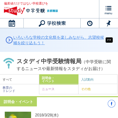
偏差値だけではない学校選びを
カレンダー
いろいろな学校の文化祭を楽しみながら、志望校候
PR
補を絞り込もう！
スタディ中学受験情報局
（中学受験に関
するニュースや最新情報をスタディがお届け）
説明会・
すべて
入試動向
イベント
教育の
ニュース
その他
トレンド
説明会・イベント
2018/3/28(水)