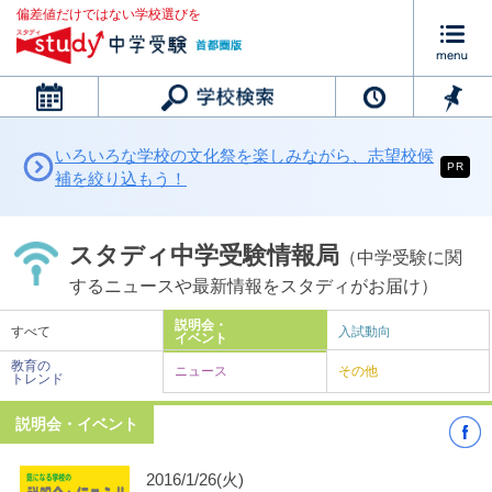
偏差値だけではない学校選びを
カレンダー
いろいろな学校の文化祭を楽しみながら、志望校候
PR
補を絞り込もう！
スタディ中学受験情報局
（中学受験に関
するニュースや最新情報をスタディがお届け）
説明会・
すべて
入試動向
イベント
教育の
ニュース
その他
トレンド
説明会・イベント
2016/1/26(火)