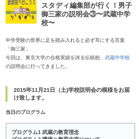
スタディ編集部が行く！男子
御三家の説明会③〜武蔵中学
校〜
中学受験の世界に足を踏み入れると必ず耳にする言葉
最近見た学校
「御三家」
学校閲覧履歴はありません
今回は、東京大学の合格実績を誇る伝統校、
武蔵中学校
の説明会に行ってきました。
ブックマークした学校
2015年11月21日（土)学校説明会の模様をお届
ブックマークした学校はありません
け致します。
当日のプログラム
プログラム1 武蔵の教育理念