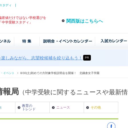
スタディ
偏差値だけではない学校選びを
関西版はこちらへ
「中学受験スタディ」
を楽しみながら、志望校候補を絞り込もう！
PR
会・イベント
8/30(土)初めての方対象学校説明会を開催！ 北鎌倉女子学園
情報局
（中学受験に関するニュースや最新
教育の
向
ニュース
その他
トレンド