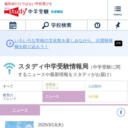
偏差値だけではない学校選びを
カレンダー
いろいろな学校の文化祭を楽しみながら、志望校候
PR
補を絞り込もう！
スタディ中学受験情報局
（中学受験に関
するニュースや最新情報をスタディがお届け）
説明会・
すべて
入試動向
イベント
教育の
ニュース
その他
トレンド
ニュース
2025/3/13(木)