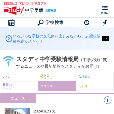
偏差値だけではない学校選びを
カレンダー
いろいろな学校の文化祭を楽しみながら、志望校候
PR
補を絞り込もう！
スタディ中学受験情報局
（中学受験に関
するニュースや最新情報をスタディがお届け）
説明会・
すべて
入試動向
イベント
教育の
ニュース
その他
トレンド
ニュース
2024/3/19(火)