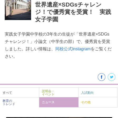
世界遺産×SDGsチャレン
ジ！で優秀賞を受賞！ 実践
女子学園
実践女子学園中学校の3年生の生徒が「世界遺産×SDGs
最近見た学校
チャレンジ！」小論文（中学生の部）で、優秀賞を受賞
学校閲覧履歴はありません
しました。詳しい情報は、
同校公式Instagram
をご覧くだ
さい。
ブックマークした学校
ブックマークした学校はありません
説明会・
すべて
入試動向
イベント
教育の
ニュース
その他
トレンド