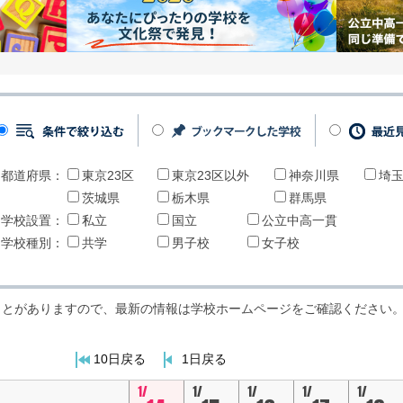
都道府県：
東京23区
東京23区以外
神奈川県
埼
茨城県
栃木県
群馬県
学校設置：
私立
国立
公立中高一貫
学校種別：
共学
男子校
女子校
ことがありますので、最新の情報は学校ホームページをご確認ください
10日戻る
1日戻る
1/
1/
1/
1/
1/