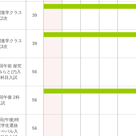
関進学クラス
39
2次
関進学クラス
39
3次
回午前 探究
みらとび)入
56
4科目入試
回午後 2科
56
入試
回(午後)特
奨学生選抜
56
ローバル入