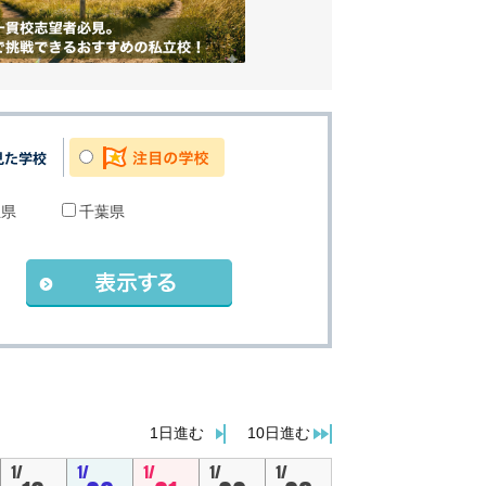
玉県
千葉県
。
1日進む
10日進む
1/
1/
1/
1/
1/