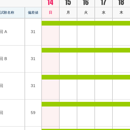
14
15
16
17
18
試験名称
偏差値
日
月
火
水
木
回 A
31
回 B
31
回
31
回
59