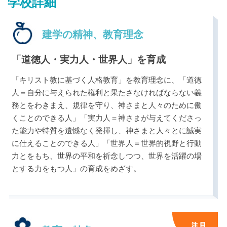
学校詳細
建学の精神、教育理念
「道徳人・実力人・世界人」を育成
最近見た学校
「キリスト教に基づく人格教育」を教育理念に、「道徳
明治学院中学校
人＝自分に与えられた権利と果たさなければならない義
務とをわきまえ、規律を守り、神さまと人々のために働
くことのできる人」「実力人＝神さまが与えてくださっ
ブックマークした学校
た能力や特質を遺憾なく発揮し、神さまと人々とに誠実
ブックマークした学校はありません
に仕えることのできる人」「世界人＝世界的視野と行動
力とをもち、世界の平和を祈念しつつ、世界を活躍の場
とする力をもつ人」の育成をめざす。