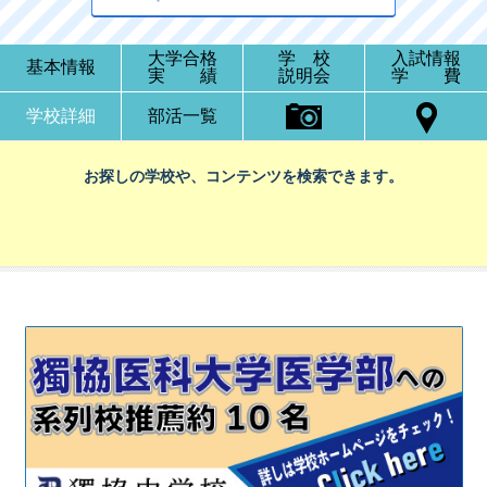
大学合格
学 校
入試情報
基本情報
実 績
説明会
学 費
学校詳細
部活一覧
お探しの学校や、コンテンツを検索できます。