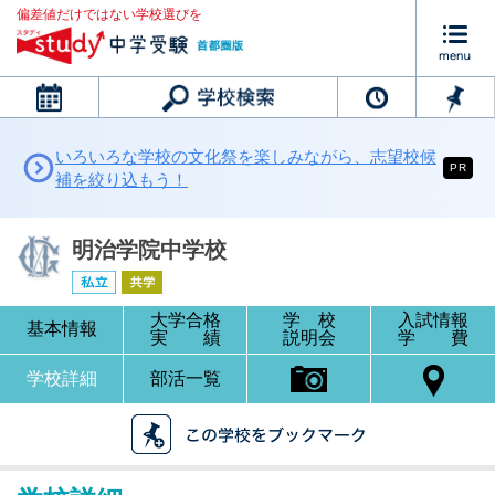
偏差値だけではない学校選びを
カレンダー
いろいろな学校の文化祭を楽しみながら、志望校候
PR
補を絞り込もう！
明治学院中学校
大学合格
学 校
入試情報
基本情報
実 績
説明会
学 費
学校詳細
部活一覧