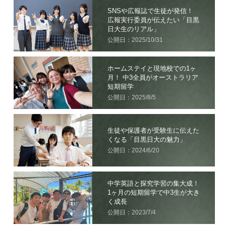
SNSや広報誌で生徒が発信！
広報実行委員が伝えたい「目黒
日大生のリアル」
公開日：2025/10/31
ホームステイと現地校での1ヶ
月！ 中3全員がオーストラリア
短期留学
公開日：2025/8/5
生徒や保護者が受験生に伝えた
くなる「目黒日大の魅力」
公開日：2024/6/20
中学英語と探究学習の集大成！
1ヶ月の短期留学で中3生が大き
く成長
公開日：2023/7/4