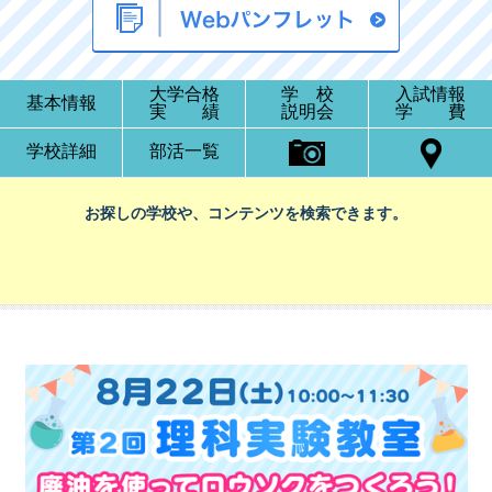
大学合格
学 校
入試情報
基本情報
実 績
説明会
学 費
学校詳細
部活一覧
お探しの学校や、コンテンツを検索できます。