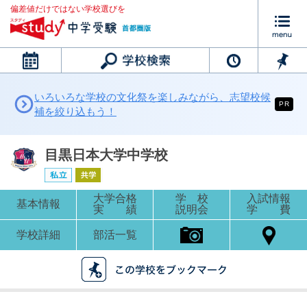
偏差値だけではない学校選びを
カレンダー
いろいろな学校の文化祭を楽しみながら、志望校候
PR
補を絞り込もう！
目黒日本大学中学校
大学合格
学 校
入試情報
基本情報
実 績
説明会
学 費
学校詳細
部活一覧