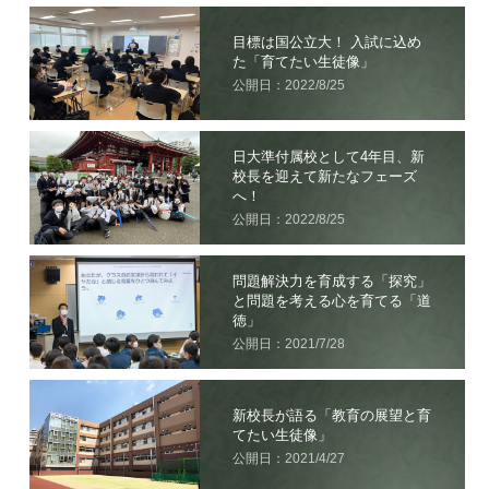
目標は国公立大！ 入試に込め
た「育てたい生徒像」
公開日：2022/8/25
日大準付属校として4年目、新
校長を迎えて新たなフェーズ
へ！
公開日：2022/8/25
問題解決力を育成する「探究」
と問題を考える心を育てる「道
徳」
公開日：2021/7/28
新校長が語る「教育の展望と育
てたい生徒像」
公開日：2021/4/27