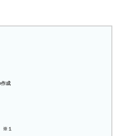
＞
作成
）※１