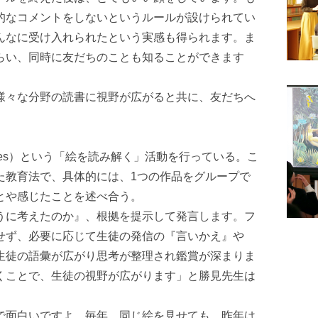
的なコメントをしないというルールが設けられてい
んなに受け入れられたという実感も得られます。ま
らい、同時に友だちのことも知ることができます
様々な分野の読書に視野が広がると共に、友だちへ
。
Strategies）という「絵を読み解く」活動を行っている。こ
た教育法で、具体的には、1つの作品をグループで
とや感じたことを述べ合う。
うに考えたのか』、根拠を提示して発言します。フ
せず、必要に応じて生徒の発信の『言いかえ』や
生徒の語彙が広がり思考が整理され鑑賞が深まりま
くことで、生徒の視野が広がります」と勝見先生は
で面白いですよ。毎年、同じ絵を見せても、昨年は