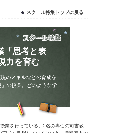
スクール特集トップに戻る
業「思考と表
現力を育む
表現のスキルなどの育成を
現」の授業。どのような学
授業を行っている。2名の専任の司書教