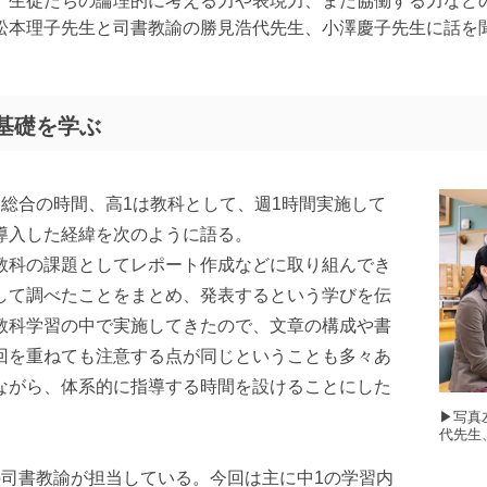
、生徒たちの論理的に考える力や表現力、また協働する力など
松本理子先生と司書教諭の勝見浩代先生、小澤慶子先生に話を
基礎を学ぶ
総合の時間、高1は教科として、週1時間実施して
導入した経緯を次のように語る。
教科の課題としてレポート作成などに取り組んでき
して調べたことをまとめ、発表するという学びを伝
教科学習の中で実施してきたので、文章の構成や書
回を重ねても注意する点が同じということも多々あ
ながら、体系的に指導する時間を設けることにした
▶︎写
代先生
の司書教諭が担当している。今回は主に中1の学習内