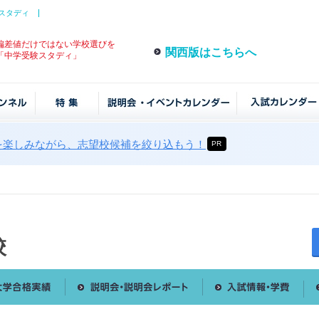
スタディ
偏差値だけではない学校選びを
関西版はこちらへ
「中学受験スタディ」
を楽しみながら、志望校候補を絞り込もう！
PR
校