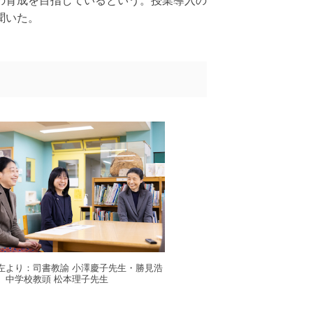
の育成を目指しているという。授業導入の
聞いた。
真左より：司書教諭 小澤慶子先生・勝見浩
、中学校教頭 松本理子先生