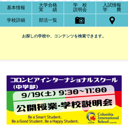
大学合格
学 校
入試情報
基本情報
実 績
説明会
学 費
学校詳細
部活一覧
お探しの学校や、コンテンツを検索できます。