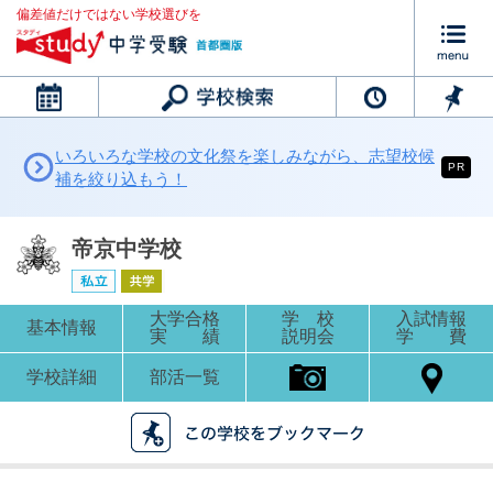
偏差値だけではない学校選びを
カレンダー
いろいろな学校の文化祭を楽しみながら、志望校候
PR
補を絞り込もう！
帝京中学校
大学合格
学 校
入試情報
基本情報
実 績
説明会
学 費
学校詳細
部活一覧