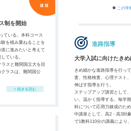
この学
ス制を開始
っている。本科コース
体験を積み重ねることを
進路指導
の道に進みたいと考えて
視している。
大学入試に向けたきめ
クラスと難関国立大を目
きめ細かな進路指導を行っ
のクラスは、難関国公
査、性格検査、心理テスト
伸ばす指導を行う。
+ 続きを読む
ステップアップ講習として、
い、温かく指導する。毎学期
科について応用力錬成のた
中講座として、高2・高3対
で1教科110分の講義によ