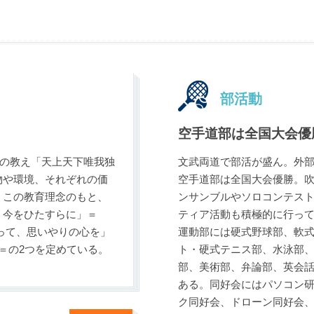
部活動
空手道部は全国大会優
釈尊の教え「天上天下唯我独
文武両道で部活が盛ん。外
物や環境、それぞれの価
空手道部は全国大会優勝。
。この教育理念のもと、
ンサンブルやソロコンテス
、今をひたすらに」＝
ティア活動も積極的に行っ
いを認め合って、思いやりの心を」
運動部には硬式野球部、軟
 for All＝の2つを定めている。
ト・硬式テニス部、水泳部
部、美術部、弁論部、英会
ある。同好会にはパソコン
ク同好会、ドローン同好会