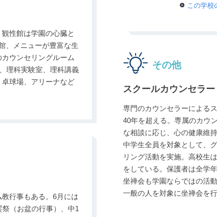
この学校
。観性館は学園の心臓と
館、メニューが豊富な生
のカウンセリングルーム
その他
ル、理科実験室、理科講義
、卓球場、アリーナなど
スクールカウンセラー
専門のカウンセラーによる
40年を超える。専属のカウ
な相談に応じ、心の健康維
中学生全員を対象として、
リング活動を実施。高校生
をしている。保護者は全学
坐禅会も学園ならではの活動
一般の人を対象に坐禅会を
教行事もある。6月には
霊祭（お盆の行事）、中1