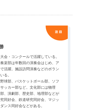
勝
部大会・コンクールで活躍している。
吹奏楽部は年数回の演奏会はじめ、ア
トで活躍。施設訪問演奏などのボラン
ている。
式野球部、バスケットボール部、ソフ
、サッカー部など。文化部には物理
話部、演劇部、歴史部、地理部などが
研究同好会、鉄道研究同好会、マジッ
、ダンス同好会などがある。