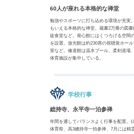
60人が座れる本格的な禅堂
勉強やスポーツに打ち込める環境が充実
もいえる本格的な禅堂。蔵書2万冊の図書
徒食堂など。発心館にはくつろげる空間
を設置。放光館は約230席の視聴覚ホー
室など。修道館は温水プール、柔剣道場
体育施設が集中している。
学校行事
総持寺、永平寺一泊参禅
年間を通してバランスよく行事を配置。仏
体育祭、高3總持寺一拍参禅、7月には精