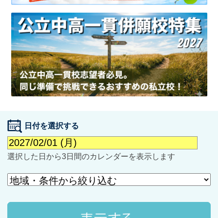
最近見た学校
学校閲覧履歴はありません
ブックマークした学校
日付を選択する
ブックマークした学校はありません
選択した日から3日間のカレンダーを表示します