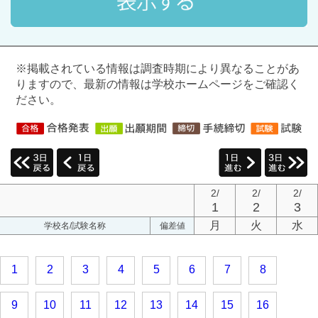
※掲載されている情報は調査時期により異なることがあ
りますので、最新の情報は学校ホームページをご確認く
ださい。
2/
2/
2/
1
2
3
月
火
水
学校名/試験名称
偏差値
1
2
3
4
5
6
7
8
9
10
11
12
13
14
15
16