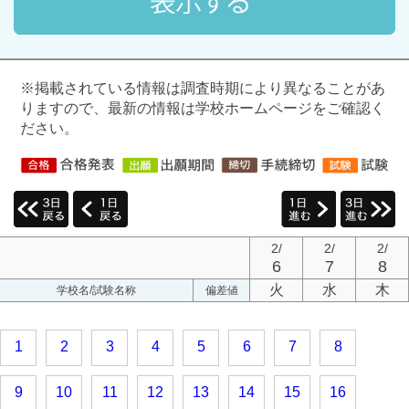
※掲載されている情報は調査時期により異なることがあ
りますので、最新の情報は学校ホームページをご確認く
ださい。
2/
2/
2/
6
7
8
火
水
木
学校名/試験名称
偏差値
1
2
3
4
5
6
7
8
9
10
11
12
13
14
15
16