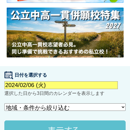
最近見た学校
学校閲覧履歴はありません
ブックマークした学校
日付を選択する
ブックマークした学校はありません
選択した日から3日間のカレンダーを表示します