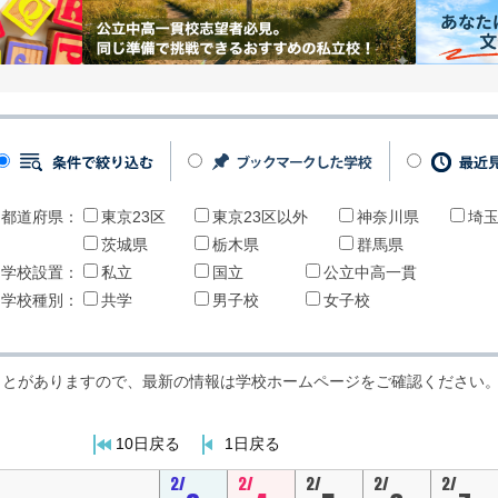
都道府県：
東京23区
東京23区以外
神奈川県
埼
茨城県
栃木県
群馬県
学校設置：
私立
国立
公立中高一貫
学校種別：
共学
男子校
女子校
ことがありますので、最新の情報は学校ホームページをご確認ください
10日戻る
1日戻る
2/
2/
2/
2/
2/