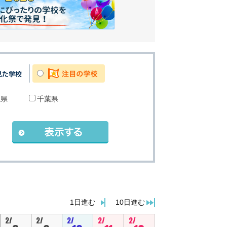
玉県
千葉県
。
1日進む
10日進む
2/
2/
2/
2/
2/