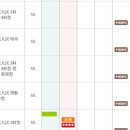
入試 2科
55
・4科型
般入試 特待
55
入試 2科
4科型 思
55
・表現型
般入試 理数
55
待型
入試 2科型
55