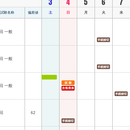
3
4
5
6
7
試験名称
偏差値
土
日
月
火
水
回 一般
回 一般
回 一般
回
62