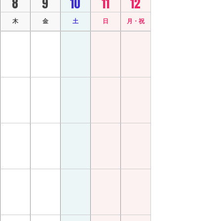
8
9
10
11
12
木
金
土
日
月・祝