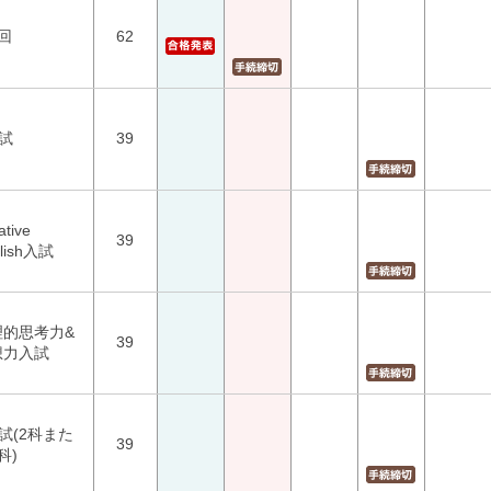
回
62
試
39
ative
39
lish入試
理的思考力&
39
想力入試
試(2科また
39
科)