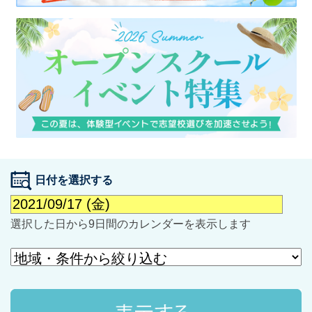
最近見た学校
学校閲覧履歴はありません
ブックマークした学校
日付を選択する
ブックマークした学校はありません
選択した日から9日間のカレンダーを表示します