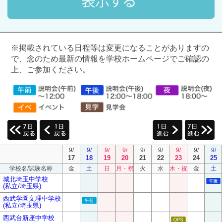
※掲載されている日程等は変更になることがありますの
で、念のため最新の情報を学校ホームページでご確認の
上、ご参加ください。
9/
9/
9/
9/
9/
9/
9/
9/
9/
17
18
19
20
21
22
23
24
25
学校名/試験名称
金
土
日
月・祝
火
水
木・祝
金
土
城北埼玉中学校
(私立/埼玉県)
西武学園文理中学校
(私立/埼玉県)
西武台新座中学校