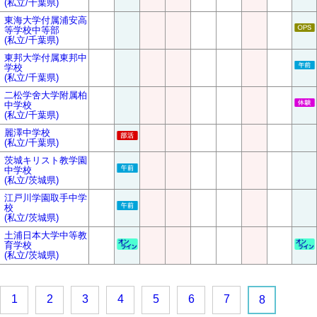
(私立/千葉県)
東海大学付属浦安高
等学校中等部
(私立/千葉県)
東邦大学付属東邦中
学校
(私立/千葉県)
二松学舍大学附属柏
中学校
(私立/千葉県)
麗澤中学校
(私立/千葉県)
茨城キリスト教学園
中学校
(私立/茨城県)
江戸川学園取手中学
校
(私立/茨城県)
土浦日本大学中等教
育学校
(私立/茨城県)
1
2
3
4
5
6
7
8